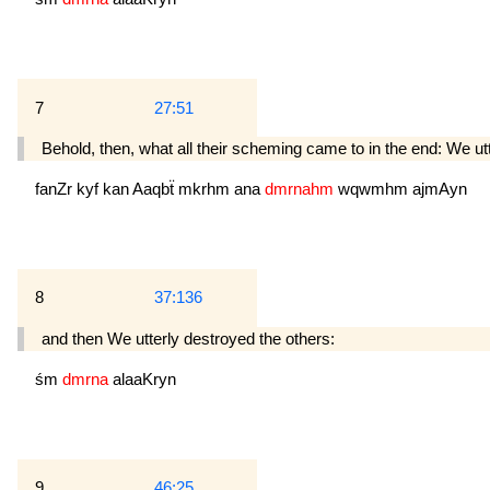
7
27:51
Behold, then, what all their scheming came to in the end: We utt
fanZr
kyf
kan
Aaqbẗ
mkrhm
ana
dmrnahm
wqwmhm
ajmAyn
8
37:136
and then We utterly destroyed the others:
śm
dmrna
alaaKryn
9
46:25