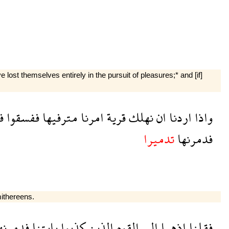
lost themselves entirely in the pursuit of pleasures;* and [if]
ا
ففسقوا
مترفيها
امرنا
قرية
نهلك
ان
اردنا
واذا
تدميرا
فدمرنها
mithereens.
مرنهم
بايتنا
كذبوا
الذين
القوم
الى
اذهبا
فقلنا